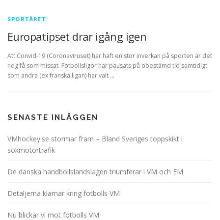
SPORTÅRET
Europatipset drar igång igen
Att Convid-19 (Coronaviruset) har haft en stor inverkan på sporten är det
nog få som missat. Fotbollsligor har pausats på obestämd tid samtidigt
som andra (ex franska ligan) har valt …
SENASTE INLÄGGEN
VMhockey.se stormar fram – Bland Sveriges toppskikt i
sökmotortrafik
De danska handbollslandslagen triumferar i VM och EM
Detaljerna klarnar kring fotbolls VM
Nu blickar vi mot fotbolls VM