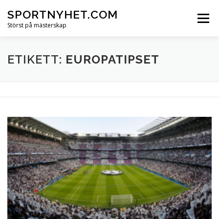
Hoppa
SPORTNYHET.COM
till
Meny
innehåll
Störst på mästerskap
ETIKETT:
EUROPATIPSET